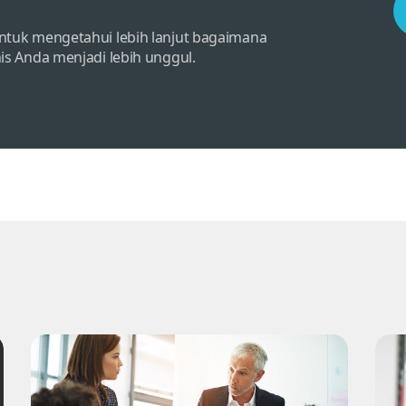
ntuk mengetahui lebih lanjut bagaimana
is Anda menjadi lebih unggul.