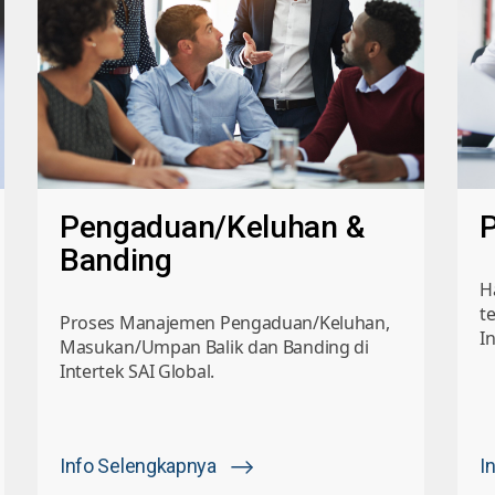
Pengaduan/Keluhan &
P
Banding
H
t
Proses Manajemen Pengaduan/Keluhan,
In
Masukan/Umpan Balik dan Banding di
Intertek SAI Global.
Info Selengkapnya
I