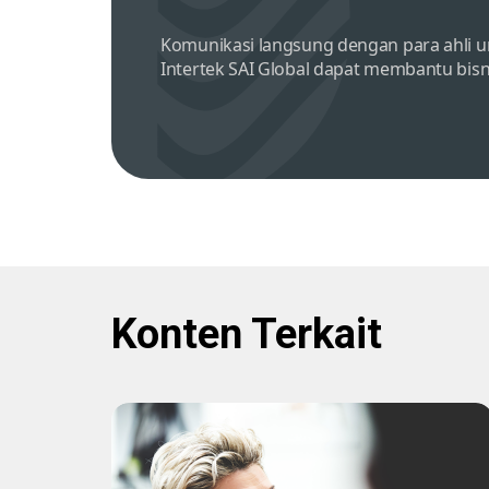
Komunikasi langsung dengan para ahli u
Intertek SAI Global dapat membantu bisn
Konten Terkait