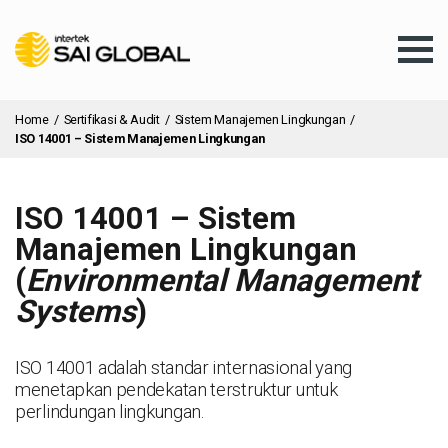
Home
/
Sertifikasi & Audit
/
Sistem Manajemen Lingkungan
/
ISO 14001 – Sistem Manajemen Lingkungan
ISO 14001 – Sistem
Pelatihan
Manajemen Lingkungan
(
Environmental Management
Layanan
Systems
)
Layanan Klien
ISO 14001 adalah standar internasional yang
menetapkan pendekatan terstruktur untuk
perlindungan lingkungan.
Informasi & Berita