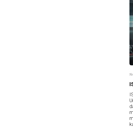
N
I
I
U
d
m
m
k