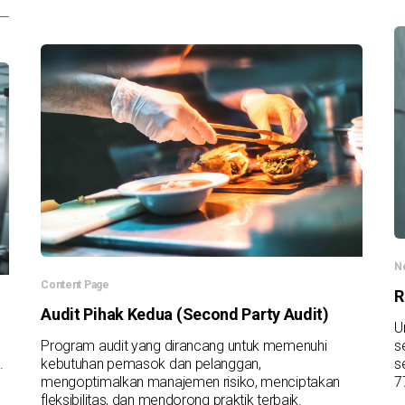
N
Content Page
R
Audit Pihak Kedua (Second Party Audit)
U
Program audit yang dirancang untuk memenuhi
s
.
kebutuhan pemasok dan pelanggan,
s
mengoptimalkan manajemen risiko, menciptakan
7
fleksibilitas, dan mendorong praktik terbaik.