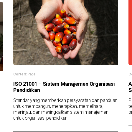
Content Page
C
ISO 21001 – Sistem Manajemen Organisasi
A
Pendidikan
S
Standar yang memberikan persyaratan dan panduan
P
untuk membangun, menerapkan, memelihara,
t
meninjau, dan meningkatkan sistem manajemen
p
untuk organisasi pendidikan.