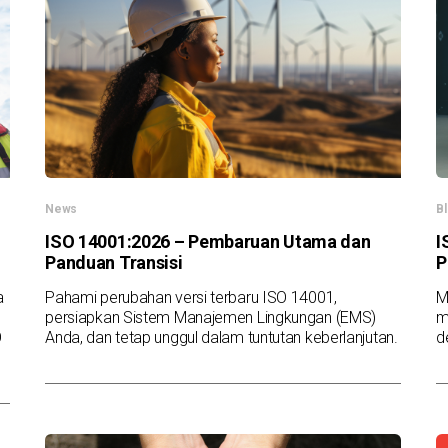
News
B
ISO 14001:2026 – Pembaruan Utama dan
I
Panduan Transisi
P
a
Pahami perubahan versi terbaru ISO 14001,
M
persiapkan Sistem Manajemen Lingkungan (EMS)
m
O
Anda, dan tetap unggul dalam tuntutan keberlanjutan.
d