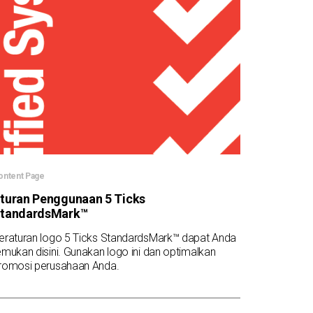
ontent Page
turan Penggunaan 5 Ticks
tandardsMark™
eraturan logo 5 Ticks StandardsMark™ dapat Anda
emukan disini. Gunakan logo ini dan optimalkan
romosi perusahaan Anda.